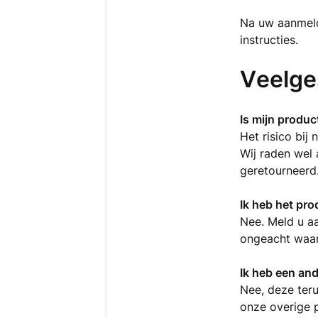
Na uw aanmeld
instructies.
Veelge
Is mijn produc
Het risico bij
Wij raden wel 
geretourneerd
Ik heb het pr
Nee. Meld u aa
ongeacht waar
Ik heb een an
Nee, deze teru
onze overige 