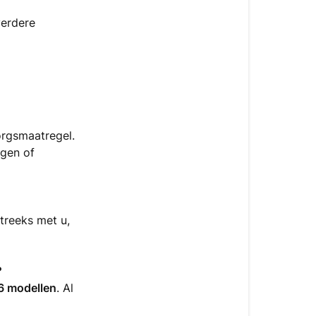
verdere
orgsmaatregel.
ngen of
streeks met u,
?
 modellen
. Al