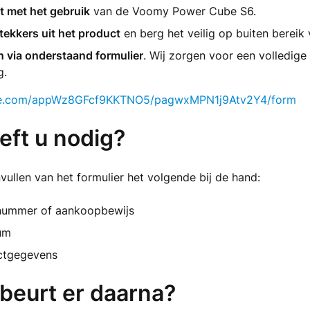
t met het gebruik
van de Voomy Power Cube S6.
stekkers uit het product
en berg het veilig op buiten bereik 
n via onderstaand formulier
. Wij zorgen voor een volledige
g.
able.com/appWz8GFcf9KKTNO5/pagwxMPN1j9Atv2Y4/form
eft u nodig?
nvullen van het formulier het volgende bij de hand:
nummer of aankoopbewijs
um
ctgegevens
beurt er daarna?