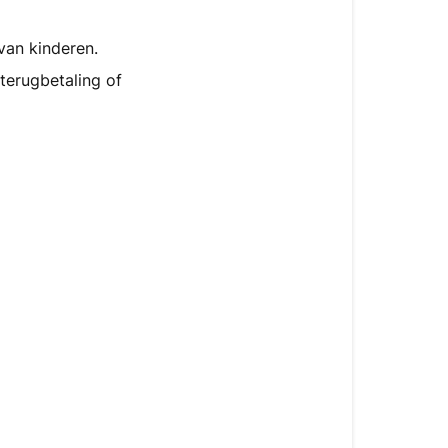
er
daarna?
van kinderen.
 terugbetaling of
Veelgesteld
vragen