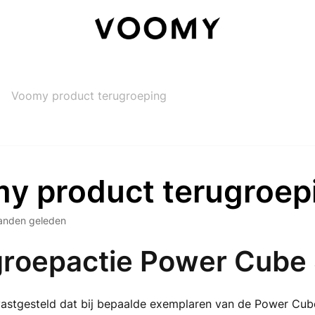
Voomy product terugroeping
y product terugroep
anden geleden
roepactie Power Cube
astgesteld dat bij bepaalde exemplaren van de Power Cube