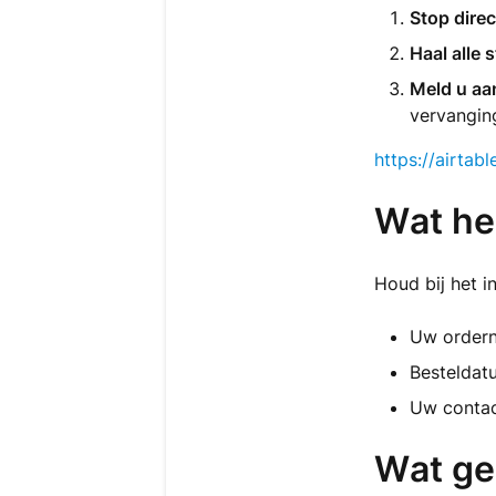
Stop direc
Haal alle 
Meld u aa
vervangin
https://airt
Wat he
Houd bij het i
Uw order
Besteldat
Uw conta
Wat ge