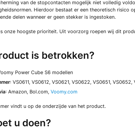
cherming van de stopcontacten mogelijk niet volledig vold
gheidsnormen. Hierdoor bestaat er een theoretisch risico 
ende delen wanneer er geen stekker is ingestoken.
is onze hoogste prioriteit. Uit voorzorg roepen wij dit pro
roduct is betrokken?
Voomy Power Cube S6 modellen
mmer
: VS0611, VS0612, VS0621, VS0622, VS0651, VS0652,
via
: Amazon, Bol.com,
Voomy.com
er vindt u op de onderzijde van het product.
et u doen?