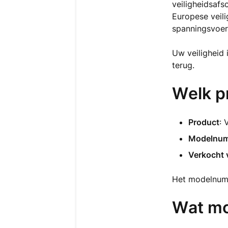
veiligheidsafs
Europese veili
spanningsvoer
Uw veiligheid 
terug.
Welk p
Product
: 
Modelnu
Verkocht
Het modelnumm
Wat mo