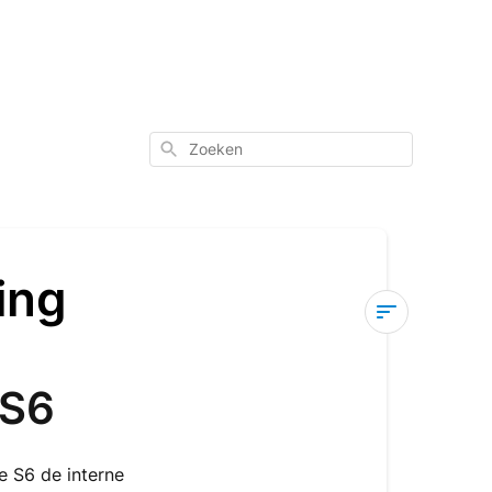
Zoeken
ing
Voomy
product
 S6
terugroeping
Terugroepact
 S6 de interne
Power